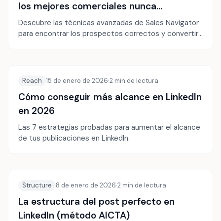
los mejores comerciales nunca
comparten
Descubre las técnicas avanzadas de Sales Navigator
para encontrar los prospectos correctos y convertir
tus búsquedas en conversaciones que convierten.
Reach
15 de enero de 2026
·
2
min de lectura
Cómo conseguir más alcance en LinkedIn
en 2026
Las 7 estrategias probadas para aumentar el alcance
de tus publicaciones en LinkedIn.
Structure
8 de enero de 2026
·
2
min de lectura
La estructura del post perfecto en
LinkedIn (método AICTA)