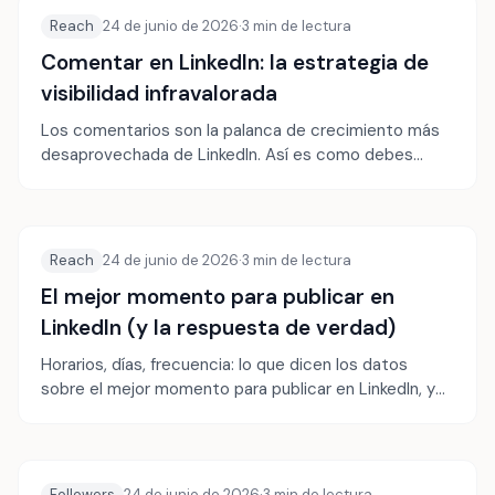
Reach
24 de junio de 2026
·
3
min de lectura
Comentar en LinkedIn: la estrategia de
visibilidad infravalorada
Los comentarios son la palanca de crecimiento más
desaprovechada de LinkedIn. Así es como debes
comentar para ganar visibilidad y autoridad.
Reach
24 de junio de 2026
·
3
min de lectura
El mejor momento para publicar en
LinkedIn (y la respuesta de verdad)
Horarios, días, frecuencia: lo que dicen los datos
sobre el mejor momento para publicar en LinkedIn, y
por qué tu audiencia importa más que las
estadísticas.
Followers
24 de junio de 2026
·
3
min de lectura