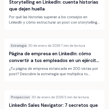
Storytelling en LinkedIn: cuenta historias
que dejen huella
Por qué las historias superan a los consejos en
LinkedIn y cómo estructurar un post con storytelling
que enganche y se quede en la memoria.
Estrategia
30 de enero de 2026
·
7
min de lectura
Página de empresa en LinkedIn: cómo
convertir a tus empleados en un ejército
de embajadores
¿Tu página de empresa estancada en 200 vistas por
post? Descubre la estrategia que multiplica tu
visibilidad por 10 gracias al employee advocacy.
Prospeccion
30 de enero de 2026
·
5
min de lectura
LinkedIn Sales Navigator: 7 secretos que